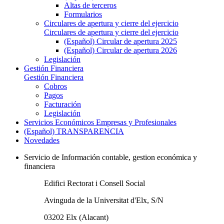
Altas de terceros
Formularios
Circulares de apertura y cierre del ejercicio
Circulares de apertura y cierre del ejercicio
(Español) Circular de apertura 2025
(Español) Circular de apertura 2026
Legislación
Gestión Financiera
Gestión Financiera
Cobros
Pagos
Facturación
Legislación
Servicios Económicos Empresas y Profesionales
(Español) TRANSPARENCIA
Novedades
Servicio de Información contable, gestion económica y
financiera
Edifici Rectorat i Consell Social
Avinguda de la Universitat d'Elx, S/N
03202 Elx (Alacant)