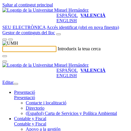
Saltar al contingut principal
ESPAÑOL
VALENCIÀ
ENGLISH
SEU ELECTRÒNICA
Accés identificat (obri en nova finestra)
Gestor de continguts del lloc
Introdueix la teua cerca
ESPAÑOL
VALENCIÀ
ENGLISH
Editar
Presentació
Presentació
Contacte i localització
Directorio
(Español) Carta de Servicios y Política Ambiental
Contable y Fiscal
Contable y Fiscal
Apoyo a la gestión