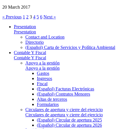
20 March 2017
« Previous
1
2
3
4
5
6
Next »
Presentation
Presentation
Contact and Location
Directorio
(Español) Carta de Servicios y Política Ambiental
Contable Y Fiscal
Contable Y Fiscal
Apoyo a la gestión
Apoyo a la gestión
Gastos
Ingresos
Fiscal
(Español) Facturas Electrónicas
(Español) Contratos Menores
Altas de terceros
Formularios
Circulares de apertura y cierre del ejercicio
Circulares de apertura y cierre del ejercicio
(Español) Circular de apertura 2025
(Español) Circular de apertura 2026