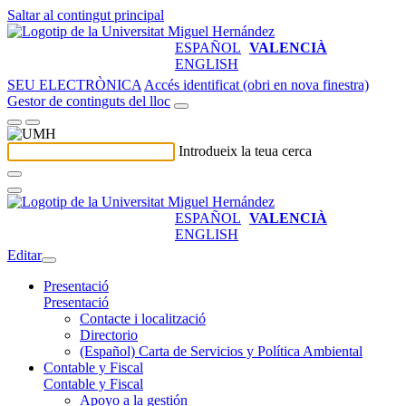
Saltar al contingut principal
ESPAÑOL
VALENCIÀ
ENGLISH
SEU ELECTRÒNICA
Accés identificat (obri en nova finestra)
Gestor de continguts del lloc
Introdueix la teua cerca
ESPAÑOL
VALENCIÀ
ENGLISH
Editar
Presentació
Presentació
Contacte i localització
Directorio
(Español) Carta de Servicios y Política Ambiental
Contable y Fiscal
Contable y Fiscal
Apoyo a la gestión