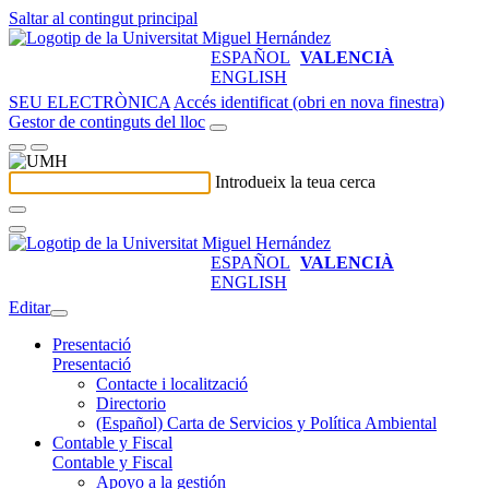
Saltar al contingut principal
ESPAÑOL
VALENCIÀ
ENGLISH
SEU ELECTRÒNICA
Accés identificat (obri en nova finestra)
Gestor de continguts del lloc
Introdueix la teua cerca
ESPAÑOL
VALENCIÀ
ENGLISH
Editar
Presentació
Presentació
Contacte i localització
Directorio
(Español) Carta de Servicios y Política Ambiental
Contable y Fiscal
Contable y Fiscal
Apoyo a la gestión