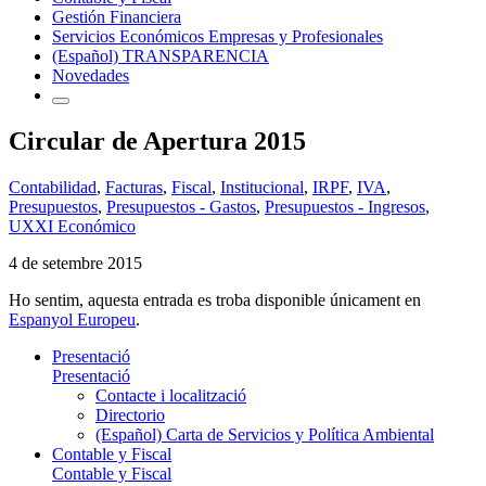
Gestión Financiera
Servicios Económicos Empresas y Profesionales
(Español) TRANSPARENCIA
Novedades
Circular de Apertura 2015
Contabilidad
,
Facturas
,
Fiscal
,
Institucional
,
IRPF
,
IVA
,
Presupuestos
,
Presupuestos - Gastos
,
Presupuestos - Ingresos
,
UXXI Económico
4 de setembre 2015
Ho sentim, aquesta entrada es troba disponible únicament en
Espanyol Europeu
.
Presentació
Presentació
Contacte i localització
Directorio
(Español) Carta de Servicios y Política Ambiental
Contable y Fiscal
Contable y Fiscal