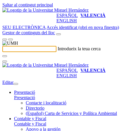
Saltar al contingut principal
ESPAÑOL
VALENCIÀ
ENGLISH
SEU ELECTRÒNICA
Accés identificat (obri en nova finestra)
Gestor de continguts del lloc
Introdueix la teua cerca
ESPAÑOL
VALENCIÀ
ENGLISH
Editar
Presentació
Presentació
Contacte i localització
Directorio
(Español) Carta de Servicios y Política Ambiental
Contable y Fiscal
Contable y Fiscal
Apoyo a la gestión