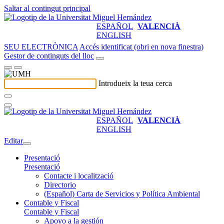
Saltar al contingut principal
ESPAÑOL
VALENCIÀ
ENGLISH
SEU ELECTRÒNICA
Accés identificat (obri en nova finestra)
Gestor de continguts del lloc
Introdueix la teua cerca
ESPAÑOL
VALENCIÀ
ENGLISH
Editar
Presentació
Presentació
Contacte i localització
Directorio
(Español) Carta de Servicios y Política Ambiental
Contable y Fiscal
Contable y Fiscal
Apoyo a la gestión